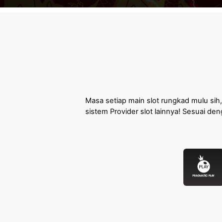
Masa setiap main slot rungkad mulu si
sistem Provider slot lainnya! Sesuai de