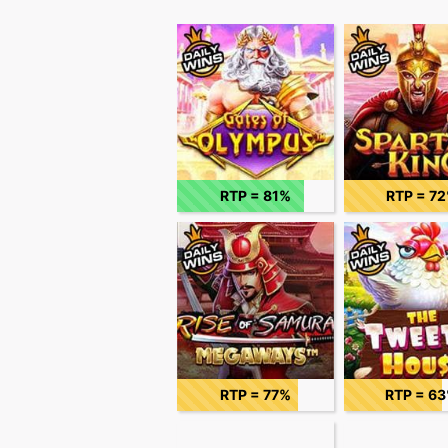
RTP = 81%
RTP = 7
RTP = 77%
RTP = 6