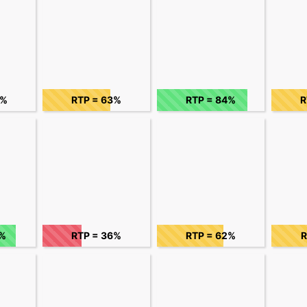
0%
RTP = 63%
RTP = 84%
R
1%
RTP = 36%
RTP = 62%
R