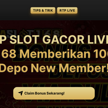
TIPS & TRIK
RTP LIVE
P SLOT GACOR LIVE
168 Memberikan 1
Depo New Member
Claim Bonus Sekarang!